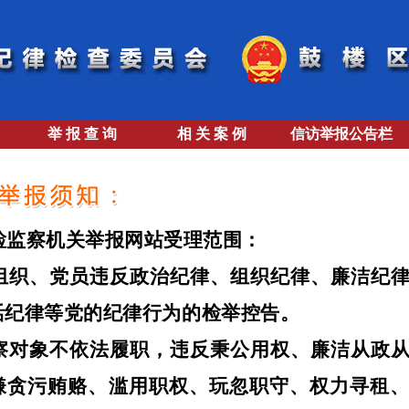
举 报 查 询
相 关 案 例
信访举报公告栏