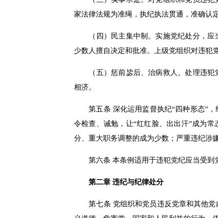
家法律法规为准绳，执纪执法贯通，准确认
（四）民主集中制。实施党纪处分，应当
少数人擅自决定和批准。上级党组织对违犯
（五）惩前毖后、治病救人。处理违犯党
相济。
第五条 深化运用监督执纪“四种形态”，
令检查、诫勉，让“红红脸、出出汗”成为
分、重大职务调整的成为少数；严重违纪涉
第六条 本条例适用于违犯党纪应当受到
第二章 违纪与纪律处分
第七条 党组织和党员违反党章和其他党内