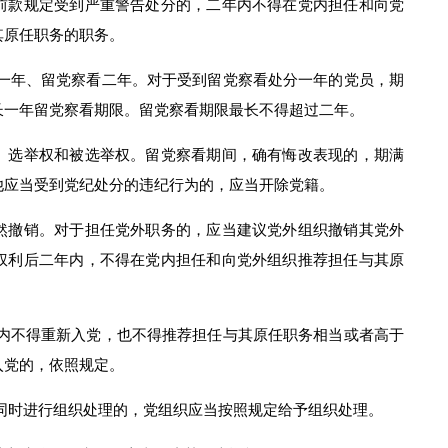
款规定受到严重警告处分的，二年内不得在党内担任和向党
其原任职务的职务。
年、留党察看二年。对于受到留党察看处分一年的党员，期
长一年留党察看期限。留党察看期限最长不得超过二年。
选举权和被选举权。留党察看期间，确有悔改表现的，期满
他应当受到党纪处分的违纪行为的，应当开除党籍。
撤销。对于担任党外职务的，应当建议党外组织撤销其党外
权利后二年内，不得在党内担任和向党外组织推荐担任与其原
不得重新入党，也不得推荐担任与其原任职务相当或者高于
入党的，依照规定。
时进行组织处理的，党组织应当按照规定给予组织处理。