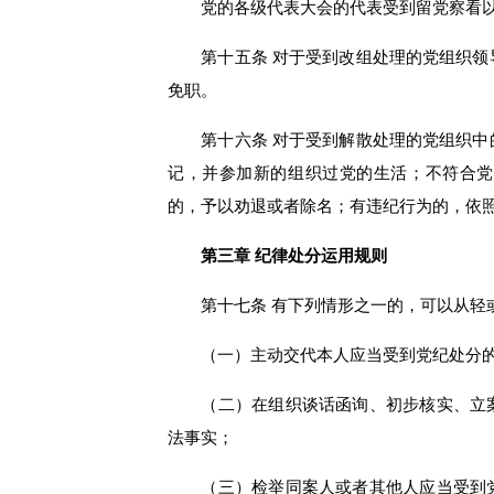
党的各级代表大会的代表受到留党察看以
第十五条 对于受到改组处理的党组织领导
免职。
第十六条 对于受到解散处理的党组织中的
记，并参加新的组织过党的生活；不符合党
的，予以劝退或者除名；有违纪行为的，依
第三章 纪律处分运用规则
第十七条 有下列情形之一的，可以从轻
（一）主动交代本人应当受到党纪处分的
（二）在组织谈话函询、初步核实、立案
法事实；
（三）检举同案人或者其他人应当受到党