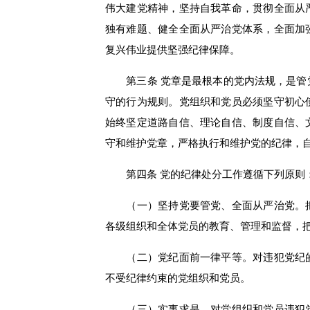
伟大建党精神，坚持自我革命，贯彻全面从
独有难题、健全全面从严治党体系，全面加
复兴伟业提供坚强纪律保障。
第三条 党章是最根本的党内法规，是管党
守的行为规则。党组织和党员必须坚守初心
始终坚定道路自信、理论自信、制度自信、
守和维护党章，严格执行和维护党的纪律，
第四条 党的纪律处分工作遵循下列原则
（一）坚持党要管党、全面从严治党。把
各级组织和全体党员的教育、管理和监督，
（二）党纪面前一律平等。对违犯党纪的
不受纪律约束的党组织和党员。
（三）实事求是。对党组织和党员违犯党