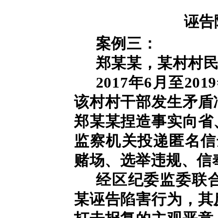
诬告
案例三：
郑某某，某村村
2017年6月至2
该村村干部发生矛盾
郑某某捏造事实向省
监察机关投递匿名信
赌场、选举违规、信
经区纪委监委联
某诬告陷害行为，其