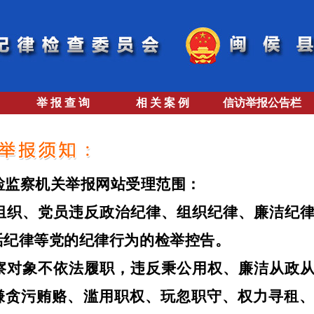
举 报 查 询
相 关 案 例
信访举报公告栏