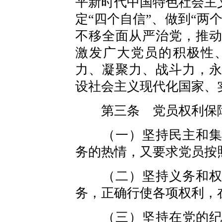
平新时代中国特色社会主
定“四个自信”、做到“两
不移全面从严治党，推
激发广大党员的积极性
力、凝聚力、战斗力，
设社会主义现代化国家、
第三条 党员权利保障
（一）坚持民主和集中
务的热情，又要求党员按
（二）坚持义务和权利
务，正确行使各项权利，
（三）坚持在党的纪律