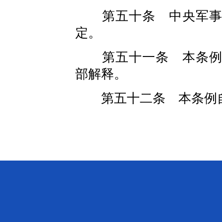
第五十条 中央军事委
定。
第五十一条 本条例由
部解释。
第五十二条 本条例自