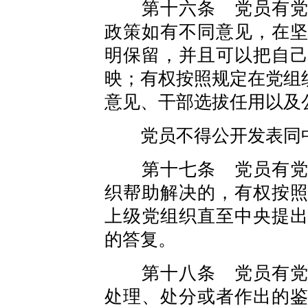
第十六条 党员有党内
政策如有不同意见，在
明保留，并且可以把自
映；有权按照规定在党组
意见、干部选拔任用以及
党员不得公开发表同中
第十七条 党员有党内
织帮助解决的，有权按
上级党组织直至中央提
的答复。
第十八条 党员有党内
处理、处分或者作出的