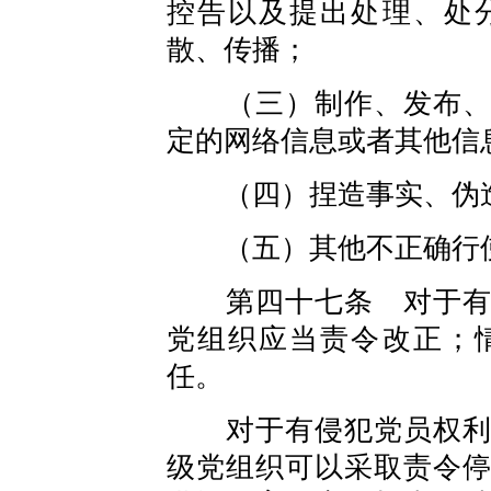
控告以及提出处理、处
散、传播；
（三）制作、发布、传
定的网络信息或者其他信
（四）捏造事实、伪造
（五）其他不正确行使
第四十七条 对于有侵
党组织应当责令改正；
任。
对于有侵犯党员权利行
级党组织可以采取责令