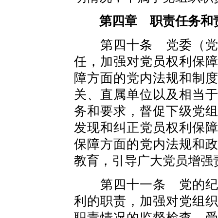
第四章 职责任务和
第四十条 党委（党组
任，加强对党员权利保
障方面的党内法规和制
关、直属单位以及相当
务和要求，督促下级党
发现和纠正党员权利保
保障方面的党内法规和
教育，引导广大党员增强
第四十一条 党的纪律
利的职责，加强对党组
职责情况的监督检查，