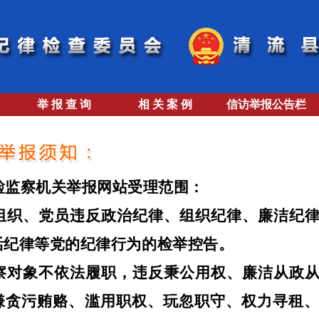
举 报 查 询
相 关 案 例
信访举报公告栏